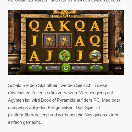
Sobald Sie den Slot öffnen, werden Sie sich in diese
rätselhaften Zeiten zurückversetzen. Wer neugierig auf
Ägypten ist, wird Book of Pyramids auf dem PC, Mac oder
unterwegs auf jeden Fall genießen: Das Spiel ist
plattformübergreifend und wir haben die Navigation extrem
einfach gemacht.