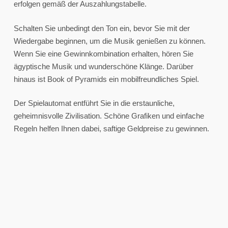
erfolgen gemäß der Auszahlungstabelle.
Schalten Sie unbedingt den Ton ein, bevor Sie mit der
Wiedergabe beginnen, um die Musik genießen zu können.
Wenn Sie eine Gewinnkombination erhalten, hören Sie
ägyptische Musik und wunderschöne Klänge. Darüber
hinaus ist Book of Pyramids ein mobilfreundliches Spiel.
Der Spielautomat entführt Sie in die erstaunliche,
geheimnisvolle Zivilisation. Schöne Grafiken und einfache
Regeln helfen Ihnen dabei, saftige Geldpreise zu gewinnen.