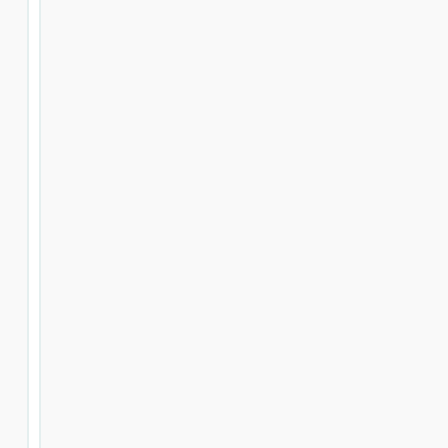
c
h
t
a
u
f
d
i
e
J
a
g
d
u
n
d
f