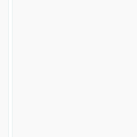
ö
n
n
e
n
.
D
i
e
s
e
s
C
a
s
i
n
o