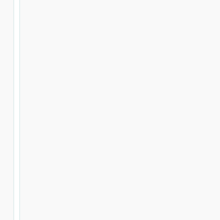
i
v
e
-
C
a
s
i
n
o
w
i
r
d
v
o
n