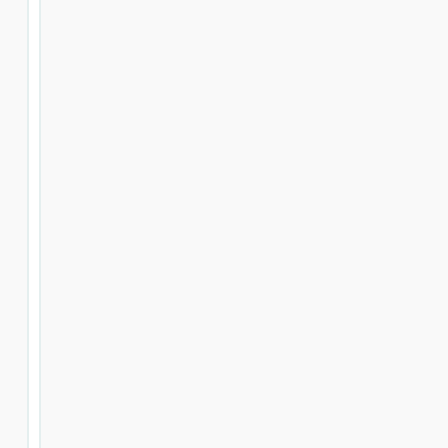
a
h
r
u
n
g
S
i
e
e
r
w
a
r
t
e
n
k