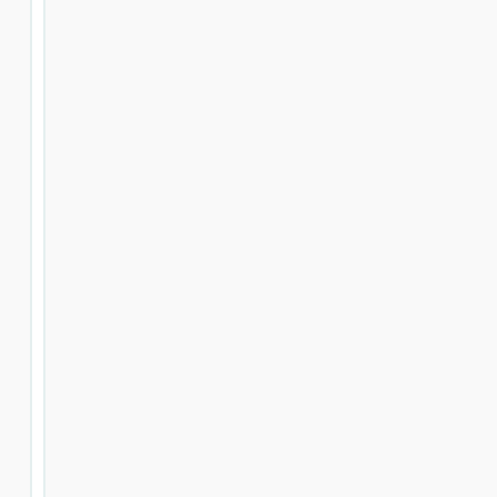
u
n
d
w
e
l
c
h
e
A
r
t
v
o
n
E
r
f