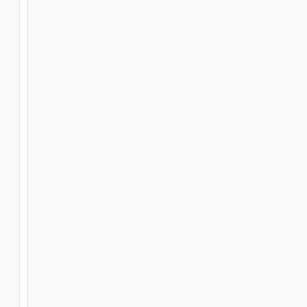
i
e
e
i
n
e
n
d
e
t
a
i
l
l
i
e
r
t