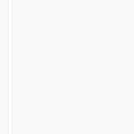
n
e
m
f
ü
h
r
e
n
d
e
n
S
o
f
t
w
a