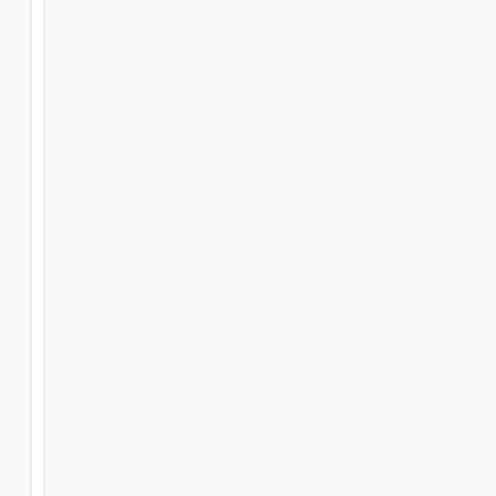
i
b
e
r
d
e
t
a
i
l
l
i
e
r
t
i
s
t