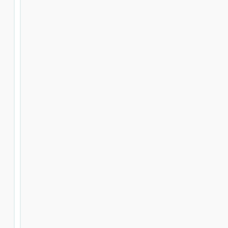
n
s
o
w
i
e
d
e
r
M
a
l
t
a
-
G
a
m