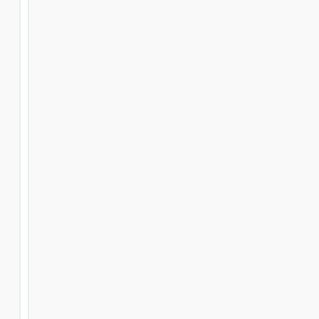
z
i
e
r
t
u
n
d
r
e
g
i
s
t
r
i
e
r