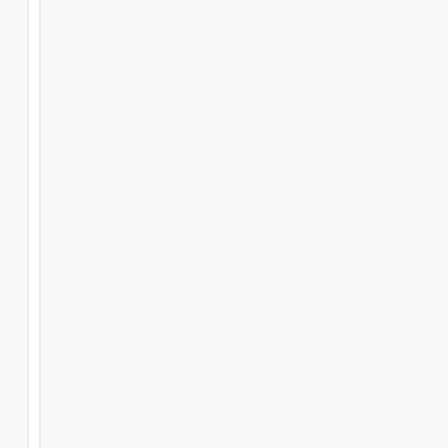
t
B
o
n
i
o
h
n
e
W
e
t
t
e
n
b
e
d