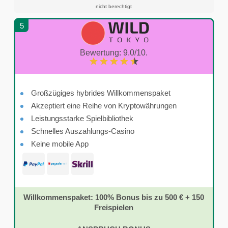
nicht berechtigt
5
Bewertung: 9.0/10.
Großzügiges hybrides Willkommenspaket
Akzeptiert eine Reihe von Kryptowährungen
Leistungsstarke Spielbibliothek
Schnelles Auszahlungs-Casino
Keine mobile App
Willkommenspaket: 100% Bonus bis zu 500 € + 150
Freispielen