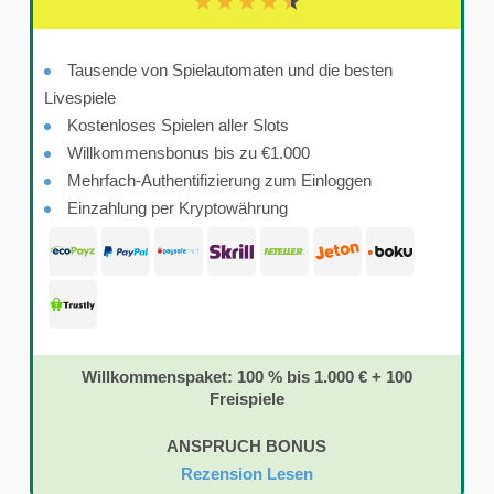
Tausende von Spielautomaten und die besten
Livespiele
Kostenloses Spielen aller Slots
Willkommensbonus bis zu €1.000
Mehrfach-Authentifizierung zum Einloggen
Einzahlung per Kryptowährung
Willkommenspaket: 100 % bis 1.000 € + 100
Freispiele
ANSPRUCH BONUS
Rezension Lesen