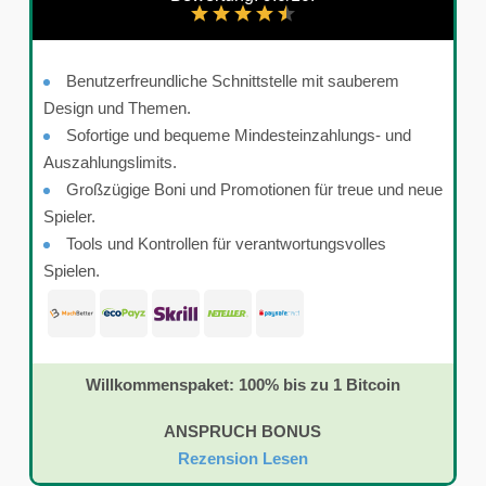
Benutzerfreundliche Schnittstelle mit sauberem
Design und Themen.
Sofortige und bequeme Mindesteinzahlungs- und
Auszahlungslimits.
Großzügige Boni und Promotionen für treue und neue
Spieler.
Tools und Kontrollen für verantwortungsvolles
Spielen.
Willkommenspaket: 100% bis zu 1 Bitcoin
ANSPRUCH BONUS
Rezension Lesen