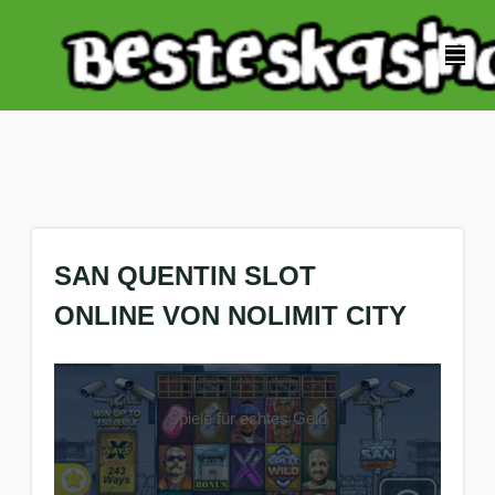
Z
u
m
I
n
h
a
l
t
SAN QUENTIN SLOT
s
p
ONLINE VON NOLIMIT CITY
r
i
n
g
Spiele für echtes Geld
e
n