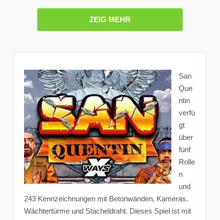
ZEIG MEHR
San
Que
ntin
verfü
gt
über
fünf
Rolle
n
und
243 Kennzeichnungen mit Betonwänden, Kameras,
Wächtertürme und Stacheldraht. Dieses Spiel ist mit