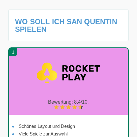
WO SOLL ICH SAN QUENTIN
SPIELEN
1
Bewertung: 8.4/10.
Schönes Layout und Design
Viele Spiele zur Auswahl