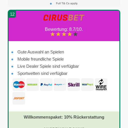
Full T& Cs apply.
12
Bewertung: 8.7/10.
Gute Auswahl an Spielen
Mobile freundliche Spiele
Live Dealer Spiele sind verfügbar
Sportwetten sind verfügbar
Willkommenspaket: 10% Rückerstattung