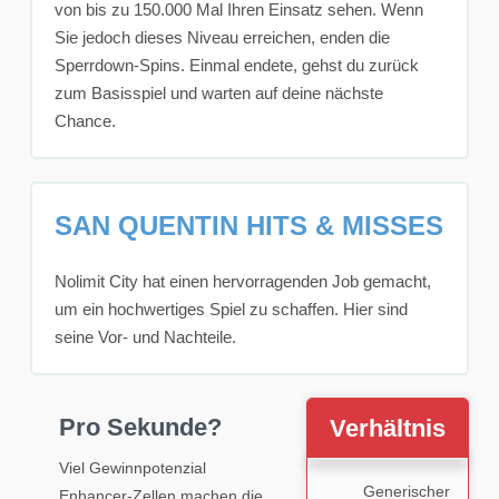
von bis zu 150.000 Mal Ihren Einsatz sehen. Wenn
Sie jedoch dieses Niveau erreichen, enden die
Sperrdown-Spins. Einmal endete, gehst du zurück
zum Basisspiel und warten auf deine nächste
Chance.
SAN QUENTIN HITS & MISSES
Nolimit City hat einen hervorragenden Job gemacht,
um ein hochwertiges Spiel zu schaffen. Hier sind
seine Vor- und Nachteile.
Pro Sekunde?
Verhältnis
Viel Gewinnpotenzial
Generischer
Enhancer-Zellen machen die