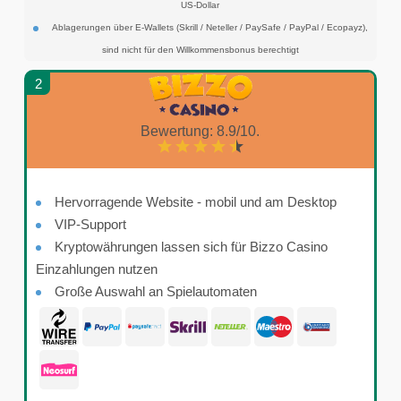
US-Dollar
Ablagerungen über E-Wallets (Skrill / Neteller / PaySafe / PayPal / Ecopayz),
sind nicht für den Willkommensbonus berechtigt
2
Bewertung: 8.9/10.
Hervorragende Website - mobil und am Desktop
VIP-Support
Kryptowährungen lassen sich für Bizzo Casino
Einzahlungen nutzen
Große Auswahl an Spielautomaten