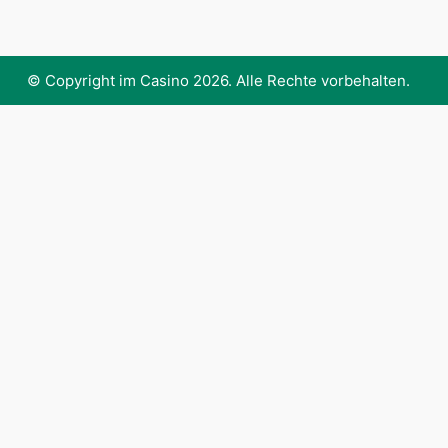
© Copyright im Casino 2026. Alle Rechte vorbehalten.
HAUPTSÄCHLICH
Echte Geld-Casinos
Neue Casinos
Schnelle Payout-Casinos
Mobile Casinos
ZAHLUNGEN
Ecopayz-Casinos
PayPal Casinos
Neteller-Casinos
Skrill Casinos