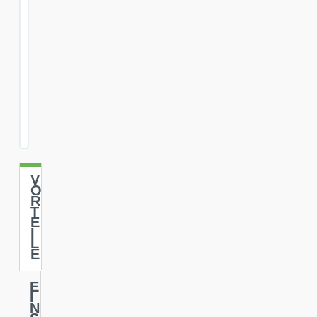
e
f
i
n
d
e
t
.
V
O
R
T
E
I
L
E
E
I
N