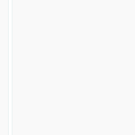
z
k
C
a
s
i
n
o
R
e
v
i
e
w
.
D
i
e