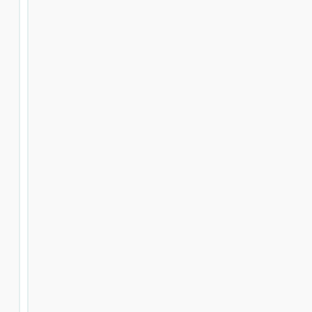
e
d
,
d
e
n
S
i
e
v
o
n
a
n
d
e
r
e