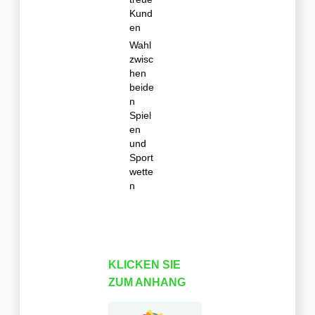
Kund
en
Wahl
zwisc
hen
beide
n
Spiel
en
und
Sport
wette
n
KLICKEN SIE
ZUM ANHANG