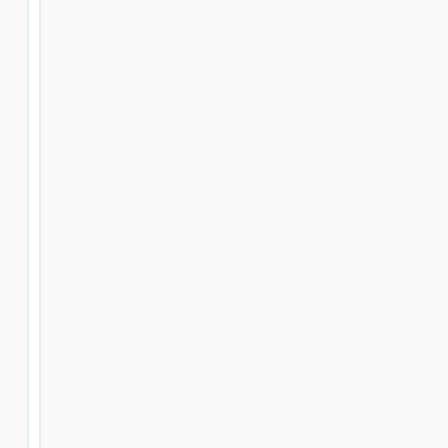
h
l
s
i
n
d
m
u
t
i
g
r
o
t
u
n
d
o