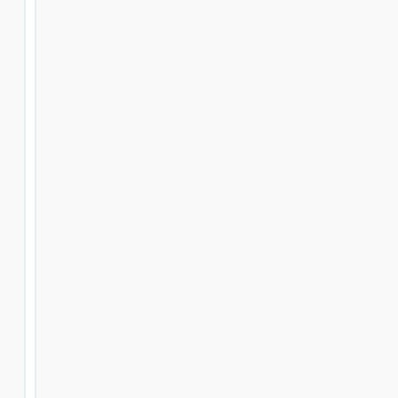
n
H
i
g
h
l
i
g
h
t
d
i
e
s
e
s
R
i