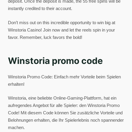
deposit. Once the deposit is made, the 55 free spins will be
instantly credited to their account.
Don’t miss out on this incredible opportunity to win big at
Winstoria Casino! Join now and let the reels spin in your
favor. Remember, luck favors the bold!
Winstoria promo code
Winstoria Promo Code: Einfach mehr Vorteile beim Spielen
erhalten!
Winstoria, eine beliebte Online-Gaming-Plattform, hat ein
aufregendes Angebot für alle Spieler: den Winstoria Promo
Code! Mit diesem Code können Sie zusätzliche Vorteile und
Belohnungen erhalten, die Ihr Spielerlebnis noch spannender
machen.