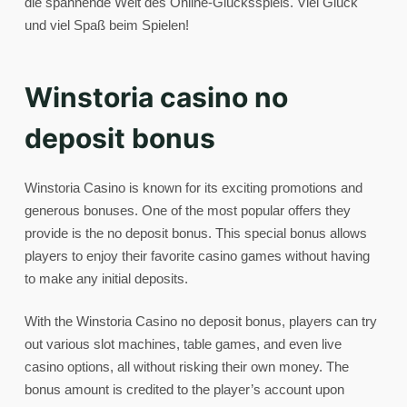
die spannende Welt des Online-Glücksspiels. Viel Glück
und viel Spaß beim Spielen!
Winstoria casino no
deposit bonus
Winstoria Casino is known for its exciting promotions and
generous bonuses. One of the most popular offers they
provide is the no deposit bonus. This special bonus allows
players to enjoy their favorite casino games without having
to make any initial deposits.
With the Winstoria Casino no deposit bonus, players can try
out various slot machines, table games, and even live
casino options, all without risking their own money. The
bonus amount is credited to the player’s account upon