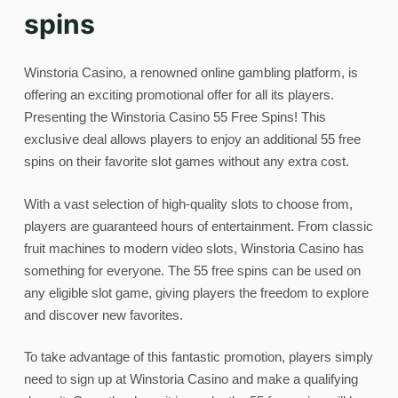
spins
Winstoria Casino, a renowned online gambling platform, is
offering an exciting promotional offer for all its players.
Presenting the Winstoria Casino 55 Free Spins! This
exclusive deal allows players to enjoy an additional 55 free
spins on their favorite slot games without any extra cost.
With a vast selection of high-quality slots to choose from,
players are guaranteed hours of entertainment. From classic
fruit machines to modern video slots, Winstoria Casino has
something for everyone. The 55 free spins can be used on
any eligible slot game, giving players the freedom to explore
and discover new favorites.
To take advantage of this fantastic promotion, players simply
need to sign up at Winstoria Casino and make a qualifying