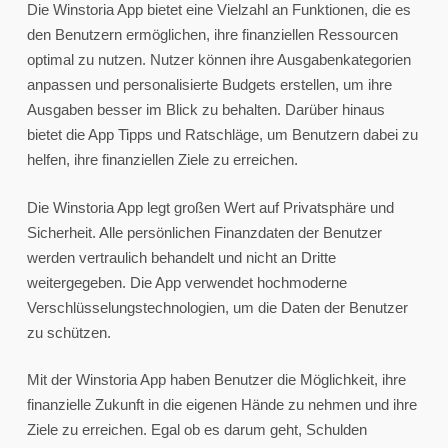
Die Winstoria App bietet eine Vielzahl an Funktionen, die es
den Benutzern ermöglichen, ihre finanziellen Ressourcen
optimal zu nutzen. Nutzer können ihre Ausgabenkategorien
anpassen und personalisierte Budgets erstellen, um ihre
Ausgaben besser im Blick zu behalten. Darüber hinaus
bietet die App Tipps und Ratschläge, um Benutzern dabei zu
helfen, ihre finanziellen Ziele zu erreichen.
Die Winstoria App legt großen Wert auf Privatsphäre und
Sicherheit. Alle persönlichen Finanzdaten der Benutzer
werden vertraulich behandelt und nicht an Dritte
weitergegeben. Die App verwendet hochmoderne
Verschlüsselungstechnologien, um die Daten der Benutzer
zu schützen.
Mit der Winstoria App haben Benutzer die Möglichkeit, ihre
finanzielle Zukunft in die eigenen Hände zu nehmen und ihre
Ziele zu erreichen. Egal ob es darum geht, Schulden