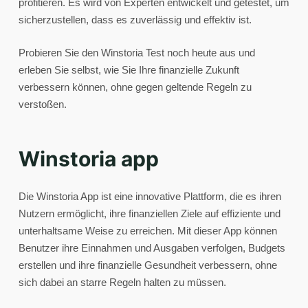
profitieren. Es wird von Experten entwickelt und getestet, um
sicherzustellen, dass es zuverlässig und effektiv ist.
Probieren Sie den Winstoria Test noch heute aus und
erleben Sie selbst, wie Sie Ihre finanzielle Zukunft
verbessern können, ohne gegen geltende Regeln zu
verstoßen.
Winstoria app
Die Winstoria App ist eine innovative Plattform, die es ihren
Nutzern ermöglicht, ihre finanziellen Ziele auf effiziente und
unterhaltsame Weise zu erreichen. Mit dieser App können
Benutzer ihre Einnahmen und Ausgaben verfolgen, Budgets
erstellen und ihre finanzielle Gesundheit verbessern, ohne
sich dabei an starre Regeln halten zu müssen.