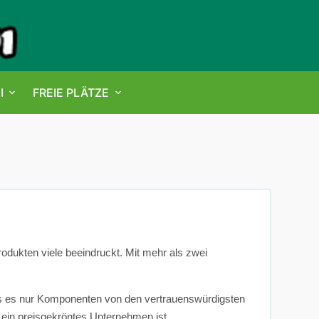
I
FREIE PLÄTZE
odukten viele beeindruckt. Mit mehr als zwei
dass es nur Komponenten von den vertrauenswürdigsten
ein preisgekröntes Unternehmen ist.