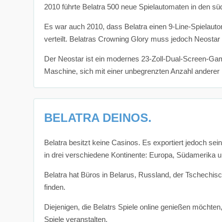
2010 führte Belatra 500 neue Spielautomaten in den s
Es war auch 2010, dass Belatra einen 9-Line-Spielauto
verteilt. Belatras Crowning Glory muss jedoch Neostar 
Der Neostar ist ein modernes 23-Zoll-Dual-Screen-Ga
Maschine, sich mit einer unbegrenzten Anzahl anderer
BELATRA DEINOS.
Belatra besitzt keine Casinos. Es exportiert jedoch sei
in drei verschiedene Kontinente: Europa, Südamerika 
Belatra hat Büros in Belarus, Russland, der Tschechi
finden.
Diejenigen, die Belatrs Spiele online genießen möchten,
Spiele veranstalten.