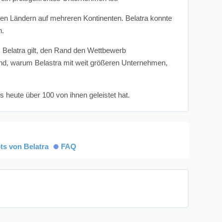
en Ländern auf mehreren Kontinenten. Belatra konnte
n.
 Belatra gilt, den Rand den Wettbewerb
und, warum Belastra mit weit größeren Unternehmen,
s heute über 100 von ihnen geleistet hat.
ts von Belatra
FAQ