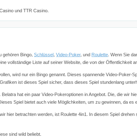
 Casino und TTR Casino.
zu gehören Bingo,
Schlüssel
,
Video-Poker
, und
Roulette
. Wenn Sie dar
ne vollständige Liste auf seiner Website, die von der Öffentlichkeit
wollen, wird nur ein Bingo genannt. Dieses spannende Video-Poker-Spi
rafiken ist dieses Spiel sicher, dass dieses Spiel stundenlang unterh
. Belatra hat ein paar Video-Pokeroptionen in Angebot. Die, die wir 
 Dieses Spiel bietet auch viele Möglichkeiten, um zu gewinnen, da e
 wir hier betrachten werden, ist Roulette 4in1. In diesem Spiel drehe
ese sind wild beliebt.