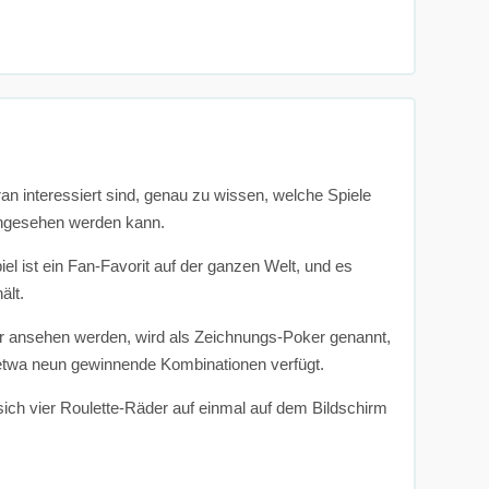
an interessiert sind, genau zu wissen, welche Spiele
 angesehen werden kann.
el ist ein Fan-Favorit auf der ganzen Welt, und es
ält.
hier ansehen werden, wird als Zeichnungs-Poker genannt,
s etwa neun gewinnende Kombinationen verfügt.
n sich vier Roulette-Räder auf einmal auf dem Bildschirm