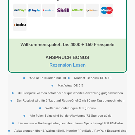
Willkommenspaket: bis 400€ + 150 Freispiele
ANSPRUCH BONUS
Rezension Lesen
#Ad neue Kunden nur. 18.
Mindest. Depositu DE € 10
Max Wette DE € 5
30 Freispiele werden sofort bei der qualifizierten Anzahlung gutgeschrieben
Der Restlauf wird für 9 Tage auf ReageOnoNZ mit 30 pro Tag gutgeschrieben
Wettensanforderungen 40x (Bonus)
Alle freien Spins sind bei der Aktivierung 72 Stunden gültig
Der maximale Rückzugsbetrag von ihren freien Spins beträgt 100 US-Dollar
Ablagerungen über E-Wallets (Skrill / Neteller / PaySafe / PayPal / Ecopayz) sind