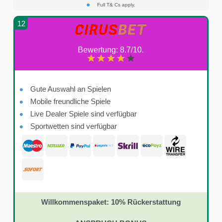
Full T& Cs apply.
12
Bewertung: 8.7/10.
Gute Auswahl an Spielen
Mobile freundliche Spiele
Live Dealer Spiele sind verfügbar
Sportwetten sind verfügbar
Willkommenspaket: 10% Rückerstattung