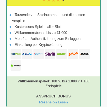
Tausende von Spielautomaten und die besten
Livespiele
Kostenloses Spielen aller Slots
Willkommensbonus bis zu €1.000
Mehrfach-Authentifizierung zum Einloggen
Einzahlung per Kryptowährung
Willkommenspaket: 100 % bis 1.000 € + 100
Freispiele
ANSPRUCH BONUS
Rezension Lesen