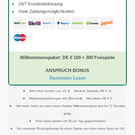
24/7 Kundenbetreuung
Viele Zahlungsmöglichkeiten
Willkommenspaket: DE € 100 + 300 Freispiele
ANSPRUCH BONUS
Rezension Lesen
#Ad neue Kunden nur. 18.
Mindest. Depositu DE € 10
Wettensanforderungen 40x (Bonus)
Max Wette DE € 5
Alle freien Spins aus dem neuen Spieler Willkommensboni sind für 72 Stunden
gültig
Freie Spins werden mit 30 pro Tag gutgeschrieben
Der maximale Rückzugsbetrag für einen Spieler aus ihren freien Spins ist 100