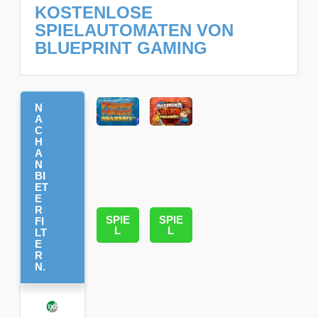
KOSTENLOSE
SPIELAUTOMATEN VON
BLUEPRINT GAMING
N
A
C
H
A
N
BI
ET
E
R
SPIE
SPIE
FI
L
L
LT
E
R
N.