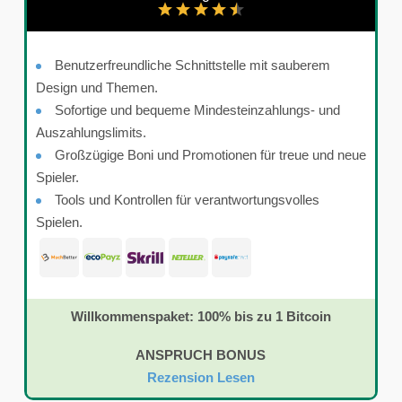
Benutzerfreundliche Schnittstelle mit sauberem
Design und Themen.
Sofortige und bequeme Mindesteinzahlungs- und
Auszahlungslimits.
Großzügige Boni und Promotionen für treue und neue
Spieler.
Tools und Kontrollen für verantwortungsvolles
Spielen.
Willkommenspaket: 100% bis zu 1 Bitcoin
ANSPRUCH BONUS
Rezension Lesen