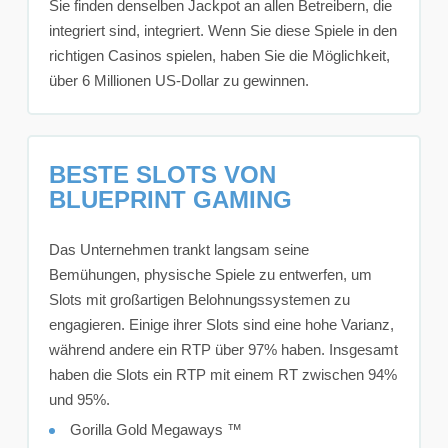
Sie finden denselben Jackpot an allen Betreibern, die
integriert sind, integriert. Wenn Sie diese Spiele in den
richtigen Casinos spielen, haben Sie die Möglichkeit,
über 6 Millionen US-Dollar zu gewinnen.
BESTE SLOTS VON
BLUEPRINT GAMING
Das Unternehmen trankt langsam seine
Bemühungen, physische Spiele zu entwerfen, um
Slots mit großartigen Belohnungssystemen zu
engagieren. Einige ihrer Slots sind eine hohe Varianz,
während andere ein RTP über 97% haben. Insgesamt
haben die Slots ein RTP mit einem RT zwischen 94%
und 95%.
Gorilla Gold Megaways ™