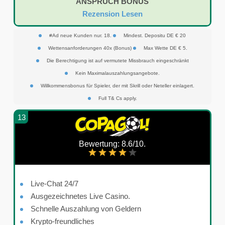
ANSPRUCH BONUS
Rezension Lesen
#Ad neue Kunden nur. 18.
Mindest. Depositu DE € 20
Wettensanforderungen 40x (Bonus)
Max Wette DE € 5.
Die Berechtigung ist auf vermutete Missbrauch eingeschränkt
Kein Maximalauszahlungsangebote.
Willkommensbonus für Spieler, der mit Skrill oder Neteller einlagert.
Full T& Cs apply.
13
Bewertung: 8.6/10.
Live-Chat 24/7
Ausgezeichnetes Live Casino.
Schnelle Auszahlung von Geldern
Krypto-freundliches