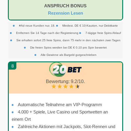
ANSPRUCH BONUS
Rezension Lesen
#Ad neue Kunden nur. 18.
Mindest. DE € 10-Kaution, nur Debitkarte
Entfernen Sie 14 Tage nach der Registrierung
7-tägige freie Spins Ablauf
Sie erhalten sofort 25 freie Spins, dann 75 mehr in den nächsten zwei Tagen
Die freien Spins werden bei DE € 0.10 pro Spin bewertet
Alle Gewinne als Bargeld gutgeschrieben
8
Bewertung: 9.2/10.
Automatische Teilnahme am VIP-Programm
4.000 + Spiele, Live Casino und Sportwetten an
einem Ort
Zahlreiche Aktionen mit Jackpots, Slot-Rennen und