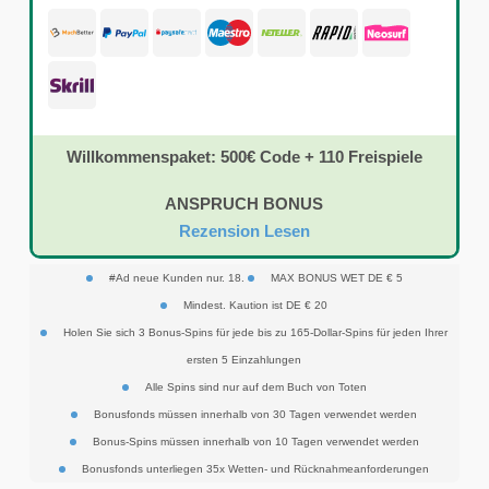
Willkommenspaket: 500€ Code + 110 Freispiele
ANSPRUCH BONUS
Rezension Lesen
#Ad neue Kunden nur. 18.
MAX BONUS WET DE € 5
Mindest. Kaution ist DE € 20
Holen Sie sich 3 Bonus-Spins für jede bis zu 165-Dollar-Spins für jeden Ihrer
ersten 5 Einzahlungen
Alle Spins sind nur auf dem Buch von Toten
Bonusfonds müssen innerhalb von 30 Tagen verwendet werden
Bonus-Spins müssen innerhalb von 10 Tagen verwendet werden
Bonusfonds unterliegen 35x Wetten- und Rücknahmeanforderungen