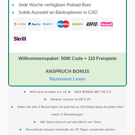
Jede Woche verfügbare Reload-Boni
Solide Auswahl an Bankoptionen in CAD
Willkommenspaket: 500€ Code + 110 Freispiele
ANSPRUCH BONUS
Rezension Lesen
#Ad neue Kunden nur. 18.
MAX BONUS WET DE € 5
Mindest. Kaution ist DE € 20
Holen Sie sich 3 Bonus-Spins für jede bis zu 165-Dollar-Spins für jeden Ihrer
ersten 5 Einzahlungen
Alle Spins sind nur auf dem Buch von Toten
Bonusfonds müssen innerhalb von 30 Tagen verwendet werden