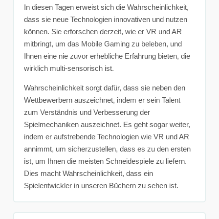
In diesen Tagen erweist sich die Wahrscheinlichkeit,
dass sie neue Technologien innovativen und nutzen
können. Sie erforschen derzeit, wie er VR und AR
mitbringt, um das Mobile Gaming zu beleben, und
Ihnen eine nie zuvor erhebliche Erfahrung bieten, die
wirklich multi-sensorisch ist.
Wahrscheinlichkeit sorgt dafür, dass sie neben den
Wettbewerbern auszeichnet, indem er sein Talent
zum Verständnis und Verbesserung der
Spielmechaniken auszeichnet. Es geht sogar weiter,
indem er aufstrebende Technologien wie VR und AR
annimmt, um sicherzustellen, dass es zu den ersten
ist, um Ihnen die meisten Schneidespiele zu liefern.
Dies macht Wahrscheinlichkeit, dass ein
Spielentwickler in unseren Büchern zu sehen ist.