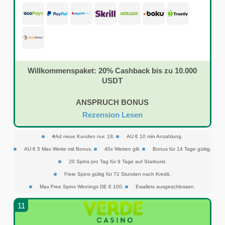
Willkommenspaket: 20% Cashback bis zu 10.000
USDT
ANSPRUCH BONUS
Rezension Lesen
#Ad neue Kunden nur. 18.
AU € 10 min Anzahlung.
AU € 5 Max Wette mit Bonus.
40x Wetten gilt.
Bonus für 14 Tage gültig.
20 Spins pro Tag für 9 Tage auf Starburst.
Freie Spins gültig für 72 Stunden nach Kredit.
Max Free Spins Winnings DE € 100.
Ewallets ausgeschlossen.
11