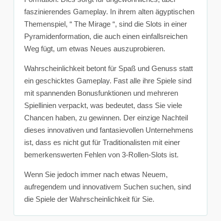
faszinierendes Gameplay. In ihrem alten ägyptischen
Themenspiel, “ The Mirage “, sind die Slots in einer
Pyramidenformation, die auch einen einfallsreichen
Weg fügt, um etwas Neues auszuprobieren.
Wahrscheinlichkeit betont für Spaß und Genuss statt
ein geschicktes Gameplay. Fast alle ihre Spiele sind
mit spannenden Bonusfunktionen und mehreren
Spiellinien verpackt, was bedeutet, dass Sie viele
Chancen haben, zu gewinnen. Der einzige Nachteil
dieses innovativen und fantasievollen Unternehmens
ist, dass es nicht gut für Traditionalisten mit einer
bemerkenswerten Fehlen von 3-Rollen-Slots ist.
Wenn Sie jedoch immer nach etwas Neuem,
aufregendem und innovativem Suchen suchen, sind
die Spiele der Wahrscheinlichkeit für Sie.