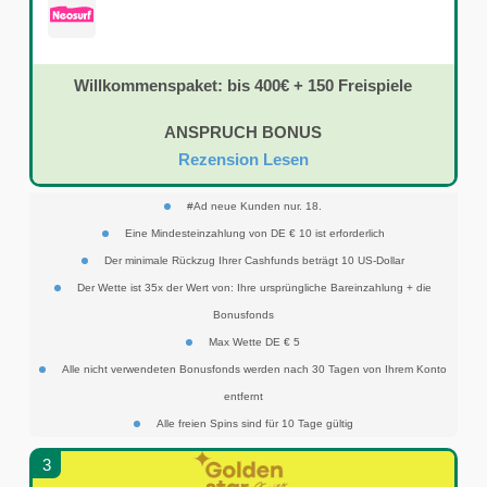
Willkommenspaket: bis 400€ + 150 Freispiele
ANSPRUCH BONUS
Rezension Lesen
#Ad neue Kunden nur. 18.
Eine Mindesteinzahlung von DE € 10 ist erforderlich
Der minimale Rückzug Ihrer Cashfunds beträgt 10 US-Dollar
Der Wette ist 35x der Wert von: Ihre ursprüngliche Bareinzahlung + die
Bonusfonds
Max Wette DE € 5
Alle nicht verwendeten Bonusfonds werden nach 30 Tagen von Ihrem Konto
entfernt
Alle freien Spins sind für 10 Tage gültig
3