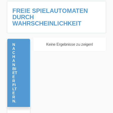
FREIE SPIELAUTOMATEN
DURCH
WAHRSCHEINLICHKEIT
Keine Ergebnisse zu zeigen!
N
A
C
H
A
N
BI
ET
E
R
FI
LT
E
R
N.