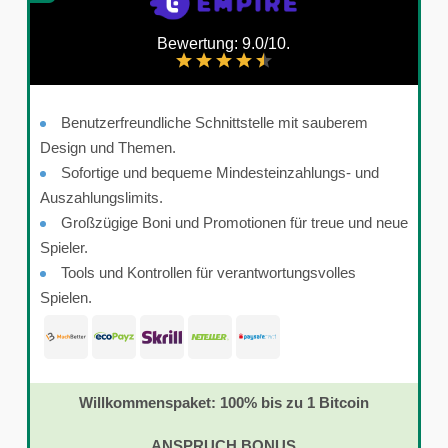
Bewertung: 9.0/10.
Benutzerfreundliche Schnittstelle mit sauberem
Design und Themen.
Sofortige und bequeme Mindesteinzahlungs- und
Auszahlungslimits.
Großzügige Boni und Promotionen für treue und neue
Spieler.
Tools und Kontrollen für verantwortungsvolles
Spielen.
Willkommenspaket: 100% bis zu 1 Bitcoin
ANSPRUCH BONUS