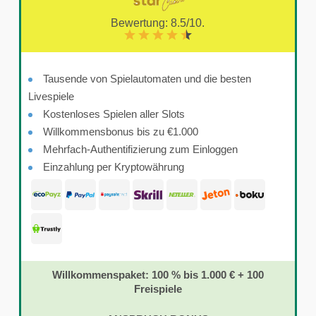
Bewertung: 8.5/10.
Tausende von Spielautomaten und die besten
Livespiele
Kostenloses Spielen aller Slots
Willkommensbonus bis zu €1.000
Mehrfach-Authentifizierung zum Einloggen
Einzahlung per Kryptowährung
Willkommenspaket: 100 % bis 1.000 € + 100
Freispiele