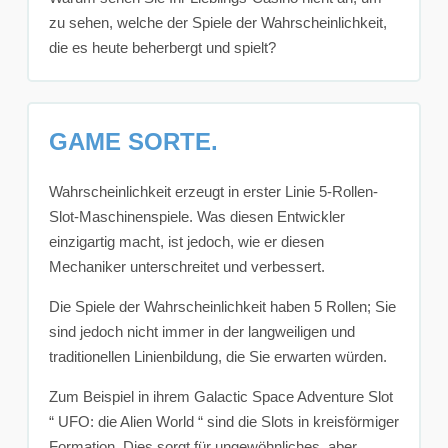
zu sehen, welche der Spiele der Wahrscheinlichkeit,
die es heute beherbergt und spielt?
GAME SORTE.
Wahrscheinlichkeit erzeugt in erster Linie 5-Rollen-
Slot-Maschinenspiele. Was diesen Entwickler
einzigartig macht, ist jedoch, wie er diesen
Mechaniker unterschreitet und verbessert.
Die Spiele der Wahrscheinlichkeit haben 5 Rollen; Sie
sind jedoch nicht immer in der langweiligen und
traditionellen Linienbildung, die Sie erwarten würden.
Zum Beispiel in ihrem Galactic Space Adventure Slot
“ UFO: die Alien World “ sind die Slots in kreisförmiger
Formation. Dies sorgt für ungewöhnliches, aber