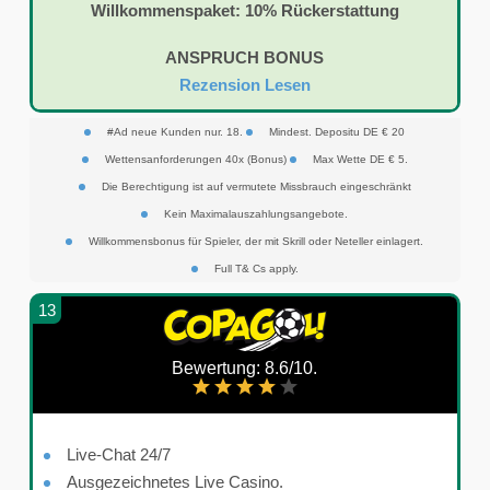
Willkommenspaket: 10% Rückerstattung
ANSPRUCH BONUS
Rezension Lesen
#Ad neue Kunden nur. 18.
Mindest. Depositu DE € 20
Wettensanforderungen 40x (Bonus)
Max Wette DE € 5.
Die Berechtigung ist auf vermutete Missbrauch eingeschränkt
Kein Maximalauszahlungsangebote.
Willkommensbonus für Spieler, der mit Skrill oder Neteller einlagert.
Full T& Cs apply.
13
Bewertung: 8.6/10.
Live-Chat 24/7
Ausgezeichnetes Live Casino.