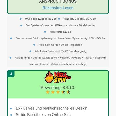
ANSPRUCH BONUS
Rezension Lesen
#Ad neue Kunden nur. 18.
Mindest. Depositu DE € 10
Die Spieler müssen den Willkommensbonus 40 Mal wetten
Max Wette DE € 5
Der maximale Rückzugsbetrag von ihren freien Spins beträgt 100 US-Dollar
Free Spin werden 20 pro Tag erstellt
Alle freien Spins sind für 72 Stunden gültig
Ablagerungen über E-Wallets (Skrill / Neteller / PaySafe / PayPal / Ecopayz),
sind nicht für den Willkommensbonus berechtigt
4
Bewertung: 8.4/10.
Exklusives und reaktionsschnelles Design
Solide Bibliothek von Online-Slots