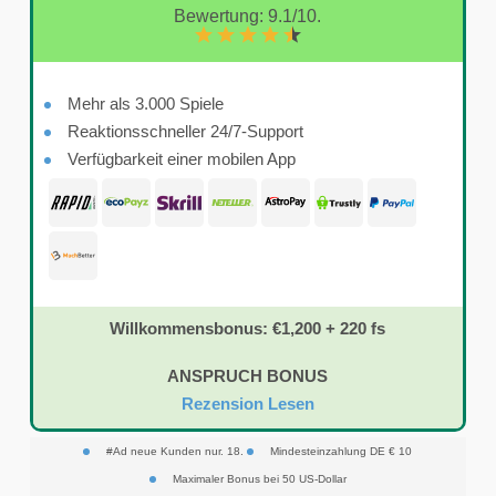
Bewertung: 9.1/10.
Mehr als 3.000 Spiele
Reaktionsschneller 24/7-Support
Verfügbarkeit einer mobilen App
Willkommensbonus: €1,200 + 220 fs
ANSPRUCH BONUS
Rezension Lesen
#Ad neue Kunden nur. 18.
Mindesteinzahlung DE € 10
Maximaler Bonus bei 50 US-Dollar